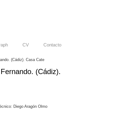
raph
CV
Contacto
ando. (Cádiz). Casa Cate
 Fernando. (Cádiz).
écnico: Diego Aragón Olmo